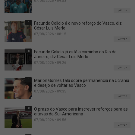
07/08/2026 • 09:53
TOP
1
Facundo Colidio é o novo reforço do Vasco, diz
César Luis Merlo
07/08/2026 • 08:15
TOP
0
Facundo Colidio já está a caminho do Rio de
Janeiro, diz César Luis Merlo
07/08/2026 • 09:26
TOP
1
Marlon Gomes fala sobre permanência na Ucrânia
e desejo de voltar ao Vasco
07/08/2026 • 09:35
TOP
0
O prazo do Vasco para inscrever reforços para as
oitavas da Sul-Americana
07/08/2026 • 09:56
TOP