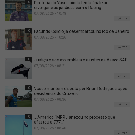
0
Diretoria do Vasco ainda tenta finalizar
divergências jurídicas com o Racing
07/08/2026 • 10:48
TOP
0
Facundo Colidio já desembarcou no Rio de Janeiro
07/08/2026 • 10:26
TOP
0
Justiça exige assembleia e ajustes na Vasco SAF
07/08/2026 • 08:21
TOP
0
Vasco mantém disputa por Brian Rodríguez após
desistência do Cruzeiro
07/08/2026 • 08:36
TOP
0
J.Americo: 'MPRJ anexou no processo que
afastou a 777...'
07/08/2026 • 08:40
TOP