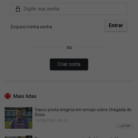
Mais lidas
0
Vasco posta enigma em emojis sobre chegada de
Sosa
10/08/2026 • 00:12
TOP