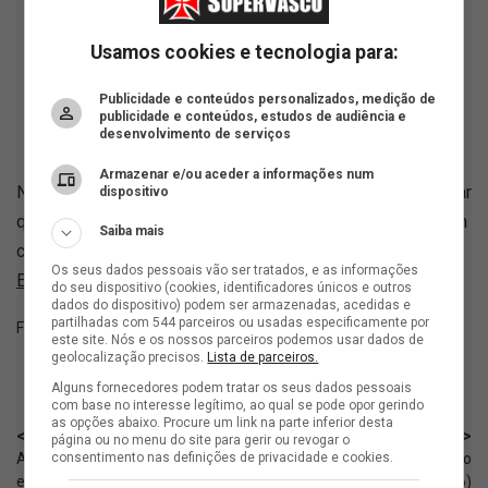
da juíza.
Usamos cookies e tecnologia para:
Apuração @MaccaVasco | @PodCruzmaltino
Publicidade e conteúdos personalizados, medição de
Siga o Podcast Cruzmaltino para mais
publicidade e conteúdos, estudos de audiência e
desenvolvimento de serviços
informações.
Armazenar e/ou aceder a informações num
Nos bastidores, havia informações de que a decisão liminar
dispositivo
que Pedrinho e o conselho administrativo da SAF poderiam
Saiba mais
cair até esta sexta (26/06), de acordo com o
jornalista
Os seus dados pessoais vão ser tratados, e as informações
Emerson Rocha
.
do seu dispositivo (cookies, identificadores únicos e outros
dados do dispositivo) podem ser armazenadas, acedidas e
partilhadas com 544 parceiros ou usadas especificamente por
Fonte:
X Podcast Cruzmaltino
este site. Nós e os nossos parceiros podemos usar dados de
geolocalização precisos.
Lista de parceiros.
Alguns fornecedores podem tratar os seus dados pessoais
com base no interesse legítimo, ao qual se pode opor gerindo
as opções abaixo. Procure um link na parte inferior desta
< Anterior
Próximo >
página ou no menu do site para gerir ou revogar o
consentimento nas definições de privacidade e cookies.
A assinatura do memorando de
Sub-20: Assista Vasco x São
entendimento entre Vasco e
Cristóvão hoje (26/06)