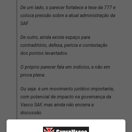
De um lado, o parecer fortalece a tese da 777 e
coloca pressão sobre a atual administração da
SAF.
De outro, ainda existe espaço para
contraditório, defesa, perícia e contestação
dos pontos levantados.
O próprio parecer fala em indícios, e não em
prova plena.
Ou seja: é um movimento jurídico importante,
com potencial de impacto na governança da
Vasco SAF, mas ainda não encerra a
discussão.
Agora, o próximo passo é aguardar a decisão