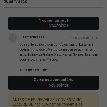
SuperVasco