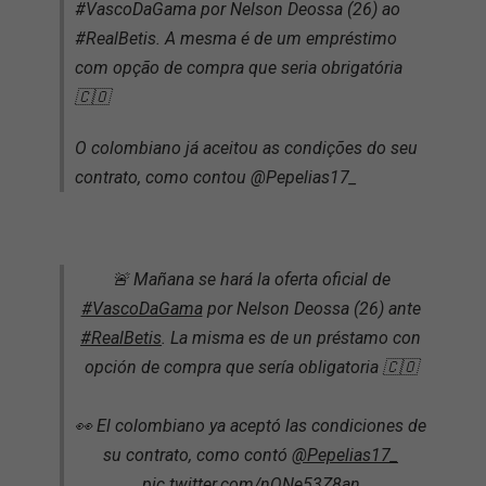
#VascoDaGama por Nelson Deossa (26) ao
#RealBetis. A mesma é de um empréstimo
com opção de compra que seria obrigatória
🇨🇴
O colombiano já aceitou as condições do seu
contrato, como contou @Pepelias17_
🚨 Mañana se hará la oferta oficial de
#VascoDaGama
por Nelson Deossa (26) ante
#RealBetis
. La misma es de un préstamo con
opción de compra que sería obligatoria 🇨🇴
👀 El colombiano ya aceptó las condiciones de
su contrato, como contó
@Pepelias17_
pic.twitter.com/nQNe53Z8an