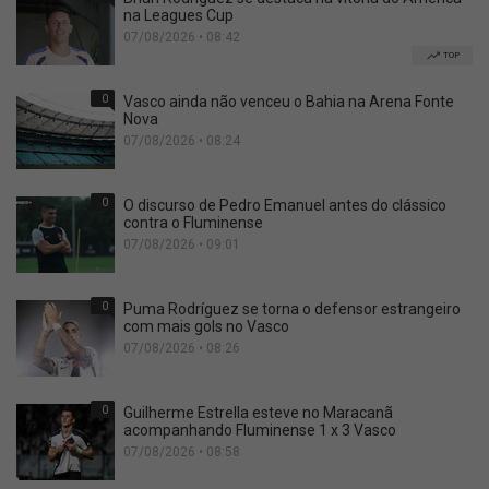
na Leagues Cup
07/08/2026 • 08:42
TOP
0
Vasco ainda não venceu o Bahia na Arena Fonte
Nova
07/08/2026 • 08:24
0
O discurso de Pedro Emanuel antes do clássico
contra o Fluminense
07/08/2026 • 09:01
0
Puma Rodríguez se torna o defensor estrangeiro
com mais gols no Vasco
07/08/2026 • 08:26
0
Guilherme Estrella esteve no Maracanã
acompanhando Fluminense 1 x 3 Vasco
07/08/2026 • 08:58