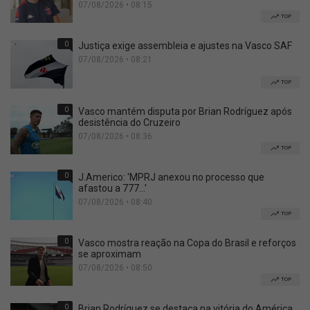
07/08/2026 • 08:15
TOP
0
Justiça exige assembleia e ajustes na Vasco SAF
07/08/2026 • 08:21
TOP
0
Vasco mantém disputa por Brian Rodríguez após
desistência do Cruzeiro
07/08/2026 • 08:36
TOP
0
J.Americo: 'MPRJ anexou no processo que
afastou a 777...'
07/08/2026 • 08:40
TOP
0
Vasco mostra reação na Copa do Brasil e reforços
se aproximam
07/08/2026 • 08:50
TOP
0
Brian Rodríguez se destaca na vitória do América