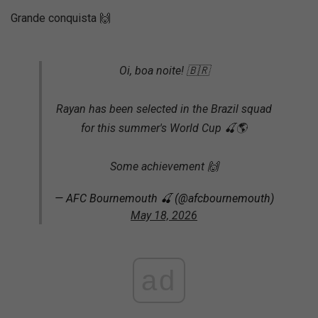
Grande conquista 🙌
Oi, boa noite! 🇧🇷
Rayan has been selected in the Brazil squad
for this summer's World Cup 🍒🌎
Some achievement 🙌
— AFC Bournemouth 🍒 (@afcbournemouth)
May 18, 2026
ad