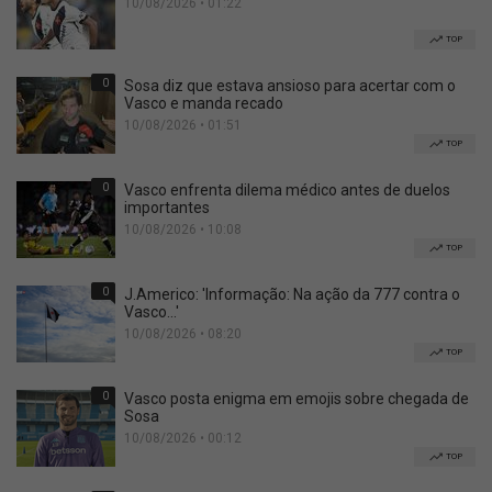
10/08/2026 • 01:22
TOP
0
Sosa diz que estava ansioso para acertar com o
Vasco e manda recado
10/08/2026 • 01:51
TOP
0
Vasco enfrenta dilema médico antes de duelos
importantes
10/08/2026 • 10:08
TOP
0
J.Americo: 'Informação: Na ação da 777 contra o
Vasco...'
10/08/2026 • 08:20
TOP
0
Vasco posta enigma em emojis sobre chegada de
Sosa
10/08/2026 • 00:12
TOP