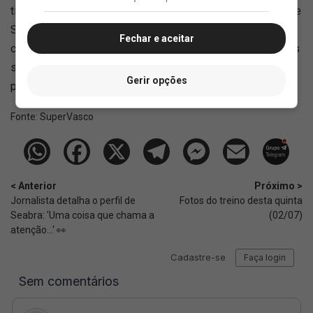
time ao atacar com muitos jogadores, o principal desafio de
Seabra costuma ser o equilíbrio defensivo. Seus times
Fechar e aceitar
costumam produzir um volume alto de gols, mas por vezes
sofrem com a exposição a contra-ataques quando a
Gerir opções
pressão pós-perda falha.
Fonte:
SuperVasco‎‎‎‎‎‎
< Anterior
Próximo >
Jornalista detalha o perfil de
Fotos do treino desta quinta
Seabra: 'Uma coisa que chama a
(02/07)
atenção...' 👀