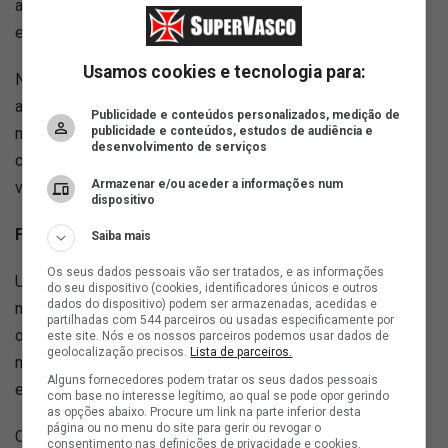
adversário em um bloco 4-3-3 bem definido para forçar o
erro logo no campo de ataque.
Usamos cookies e tecnologia para:
No Coritiba, ele demonstrou maior pragmatismo adaptado
ao elenco. Em jogos mais duros, utilizou um bloco
Publicidade e conteúdos personalizados, medição de
publicidade e conteúdos, estudos de audiência e
médio/baixo num formato 4-4-2, apostando na
desenvolvimento de serviços
compactação das linhas e saindo em transições rápidas e
Armazenar e/ou aceder a informações num
verticais.
dispositivo
Fluidez e flexibilidade tática
Saiba mais
Os seus dados pessoais vão ser tratados, e as informações
Uma das principais marcas dele é a capacidade de mexer
do seu dispositivo (cookies, identificadores únicos e outros
dados do dispositivo) podem ser armazenadas, acedidas e
na estrutura sem precisar trocar peças. Os pontas têm
partilhadas com 544 parceiros ou usadas especificamente por
obrigações defensivas rígidas de recomposição, e os
este site. Nós e os nossos parceiros podemos usar dados de
geolocalização precisos.
Lista de parceiros.
meio-campistas precisam ter mobilidade para atacar o
Alguns fornecedores podem tratar os seus dados pessoais
espaço vazio ("atacar a última linha").
com base no interesse legítimo, ao qual se pode opor gerindo
as opções abaixo. Procure um link na parte inferior desta
página ou no menu do site para gerir ou revogar o
O desafio no Vasco: Por ser um técnico que expõe mais o
consentimento nas definições de privacidade e cookies.