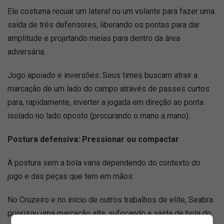
Ele costuma recuar um lateral ou um volante para fazer uma
saída de três defensores, liberando os pontas para dar
amplitude e projetando meias para dentro da área
adversária.
Jogo apoiado e inversões: Seus times buscam atrair a
marcação de um lado do campo através de passes curtos
para, rapidamente, inverter a jogada em direção ao ponta
isolado no lado oposto (procurando o mano a mano).
Postura defensiva: Pressionar ou compactar
A postura sem a bola varia dependendo do contexto do
jogo e das peças que tem em mãos:
No Cruzeiro e no início de outros trabalhos de elite, Seabra
priorizou uma marcação alta, sufocando a saída de bola do