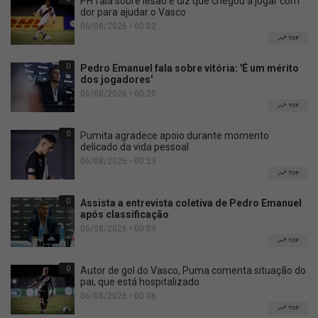
PH fala sobre lesão e diz que chegou a jogar com
dor para ajudar o Vasco
06/08/2026 • 00:02
TOP
0
Pedro Emanuel fala sobre vitória: 'É um mérito
dos jogadores'
06/08/2026 • 00:20
TOP
0
Pumita agradece apoio durante momento
delicado da vida pessoal
06/08/2026 • 00:23
TOP
0
Assista a entrevista coletiva de Pedro Emanuel
após classificação
06/08/2026 • 00:09
TOP
0
Autor de gol do Vasco, Puma comenta situação do
pai, que está hospitalizado
06/08/2026 • 00:06
TOP