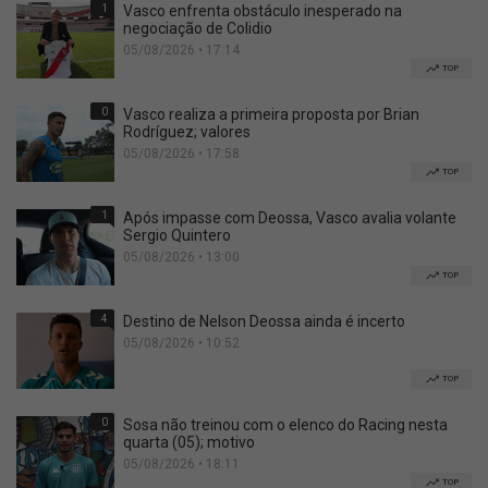
1
Vasco enfrenta obstáculo inesperado na
negociação de Colidio
05/08/2026 • 17:14
TOP
0
Vasco realiza a primeira proposta por Brian
Rodríguez; valores
05/08/2026 • 17:58
TOP
1
Após impasse com Deossa, Vasco avalia volante
Sergio Quintero
05/08/2026 • 13:00
TOP
4
Destino de Nelson Deossa ainda é incerto
05/08/2026 • 10:52
TOP
0
Sosa não treinou com o elenco do Racing nesta
quarta (05); motivo
05/08/2026 • 18:11
TOP