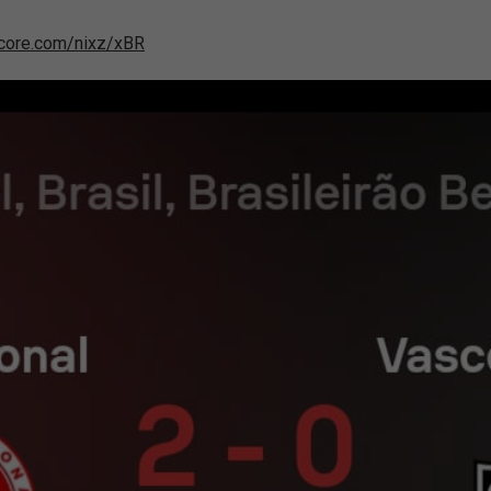
score.com/nixz/xBR