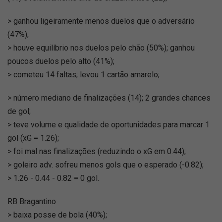
> ganhou ligeiramente menos duelos que o adversário
(47%);
> houve equilíbrio nos duelos pelo chão (50%); ganhou
poucos duelos pelo alto (41%);
> cometeu 14 faltas; levou 1 cartão amarelo;
> número mediano de finalizações (14); 2 grandes chances
de gol;
> teve volume e qualidade de oportunidades para marcar 1
gol (xG = 1.26);
> foi mal nas finalizações (reduzindo o xG em 0.44);
> goleiro adv. sofreu menos gols que o esperado (-0.82);
> 1.26 - 0.44 - 0.82 = 0 gol.
RB Bragantino
> baixa posse de bola (40%);