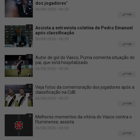
dos jogadores'
06/08/2026 • 00:20
TOP
0
Assista a entrevista coletiva de Pedro Emanuel
após classificação
06/08/2026 • 00:09
TOP
0
Autor de gol do Vasco, Puma comenta situação do
pai, que está hospitalizado
06/08/2026 • 00:06
TOP
0
Veja fotos da comemoração dos jogadores após a
classificação na CdB
06/08/2026 • 00:37
TOP
0
Melhores momentos da vitória do Vasco contra o
Fluminense; assista
06/08/2026 • 00:00
TOP