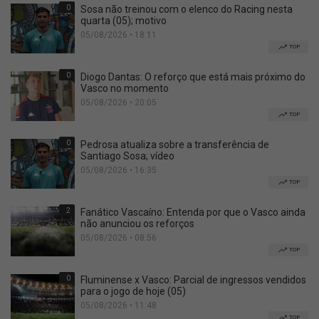
0
Sosa não treinou com o elenco do Racing nesta
quarta (05); motivo
05/08/2026 • 18:11
TOP
0
Diogo Dantas: O reforço que está mais próximo do
Vasco no momento
05/08/2026 • 20:05
TOP
0
Pedrosa atualiza sobre a transferência de
Santiago Sosa; vídeo
05/08/2026 • 16:35
TOP
2
Fanático Vascaíno: Entenda por que o Vasco ainda
não anunciou os reforços
05/08/2026 • 08:56
TOP
0
Fluminense x Vasco: Parcial de ingressos vendidos
para o jogo de hoje (05)
05/08/2026 • 11:48
TOP