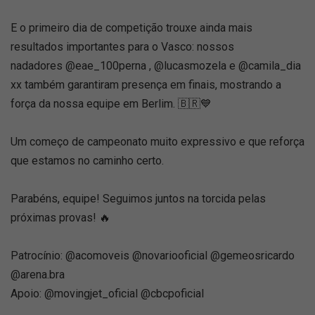
E o primeiro dia de competição trouxe ainda mais
resultados importantes para o Vasco: nossos
nadadores @eae_100perna , @lucasmozela e @camila_dia
xx também garantiram presença em finais, mostrando a
força da nossa equipe em Berlim. 🇧🇷💙
Um começo de campeonato muito expressivo e que reforça
que estamos no caminho certo.
Parabéns, equipe! Seguimos juntos na torcida pelas
próximas provas! 🔥
Patrocínio: @acomoveis @novariooficial @gemeosricardo
@arena.bra
Apoio: @movingjet_oficial @cbcpoficial