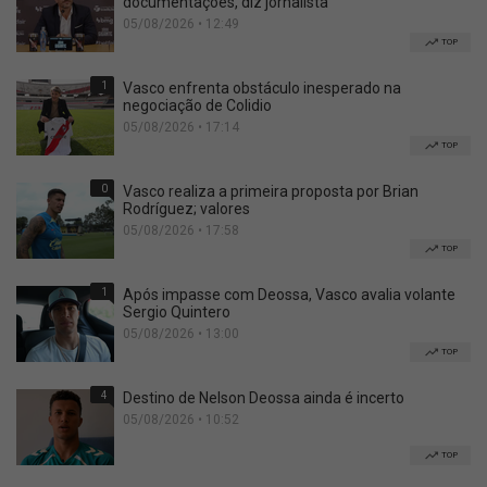
documentações, diz jornalista
05/08/2026 • 12:49
TOP
1
Vasco enfrenta obstáculo inesperado na
negociação de Colidio
05/08/2026 • 17:14
TOP
0
Vasco realiza a primeira proposta por Brian
Rodríguez; valores
05/08/2026 • 17:58
TOP
1
Após impasse com Deossa, Vasco avalia volante
Sergio Quintero
05/08/2026 • 13:00
TOP
4
Destino de Nelson Deossa ainda é incerto
05/08/2026 • 10:52
TOP