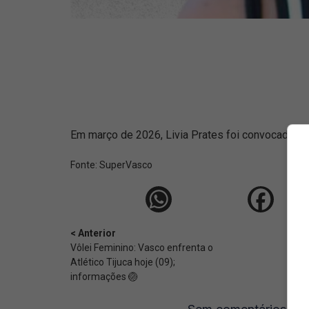
Em março de 2026, Livia Prates foi convocada par
Fonte:
SuperVasco‎‎‎‎‎‎
< Anterior
Vôlei Feminino: Vasco enfrenta o
Atlético Tijuca hoje (09);
informações 🏐