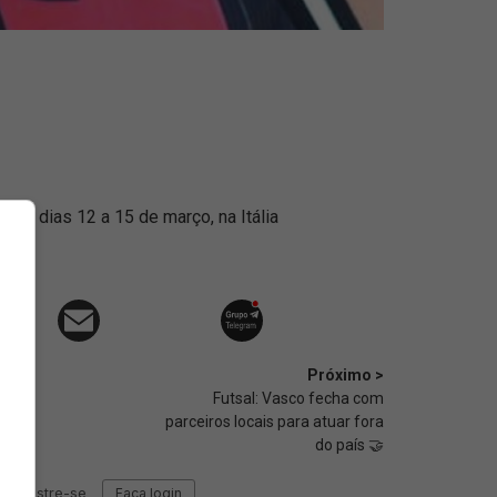
nos dias 12 a 15 de março, na Itália
Próximo >
Futsal: Vasco fecha com
parceiros locais para atuar fora
do país 🤝