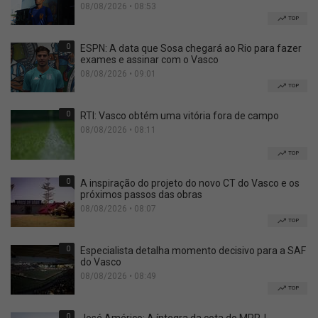
08/08/2026 • 08:53
TOP
0
ESPN: A data que Sosa chegará ao Rio para fazer
exames e assinar com o Vasco
08/08/2026 • 09:01
TOP
0
RTI: Vasco obtém uma vitória fora de campo
08/08/2026 • 08:11
TOP
0
A inspiração do projeto do novo CT do Vasco e os
próximos passos das obras
08/08/2026 • 08:07
TOP
0
Especialista detalha momento decisivo para a SAF
do Vasco
08/08/2026 • 08:49
TOP
0