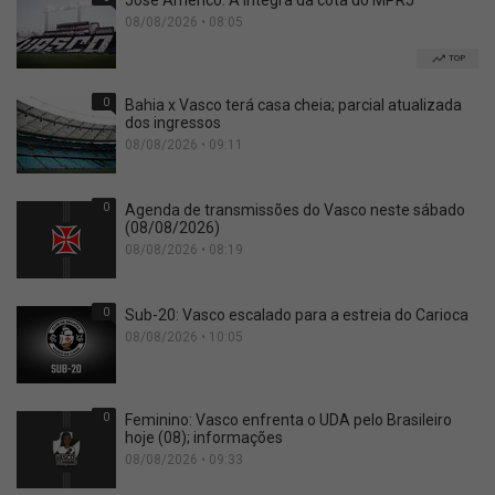
José Américo: A íntegra da cota do MPRJ
08/08/2026 • 08:05
TOP
0
Bahia x Vasco terá casa cheia; parcial atualizada
dos ingressos
08/08/2026 • 09:11
0
Agenda de transmissões do Vasco neste sábado
(08/08/2026)
08/08/2026 • 08:19
0
Sub-20: Vasco escalado para a estreia do Carioca
08/08/2026 • 10:05
0
Feminino: Vasco enfrenta o UDA pelo Brasileiro
hoje (08); informações
08/08/2026 • 09:33