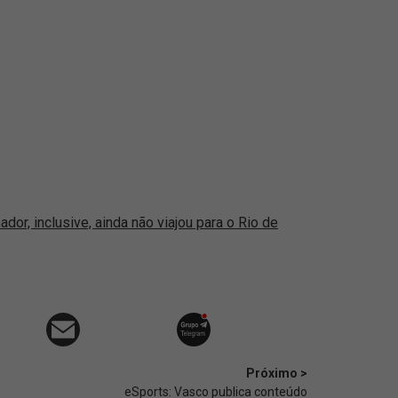
nador, inclusive, ainda não viajou para o Rio de
Próximo >
eSports: Vasco publica conteúdo