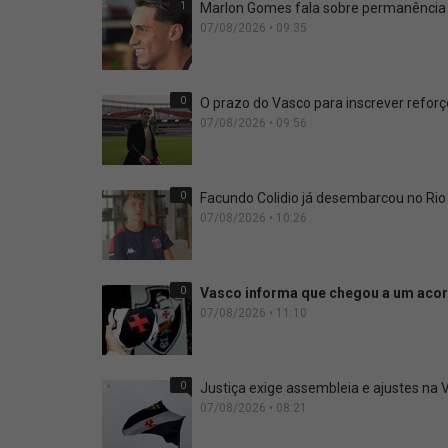
1
Marlon Gomes fala sobre permanência n
07/08/2026 • 09:35
0
O prazo do Vasco para inscrever refor
07/08/2026 • 09:56
0
Facundo Colidio já desembarcou no Rio
07/08/2026 • 10:26
0
Vasco informa que chegou a um aco
07/08/2026 • 11:10
0
Justiça exige assembleia e ajustes na
07/08/2026 • 08:21