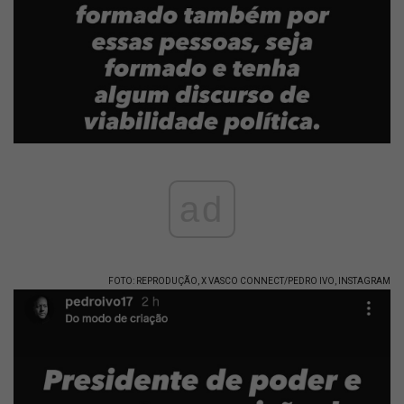
ad
FOTO: REPRODUÇÃO, X VASCO CONNECT/PEDRO IVO, INSTAGRAM