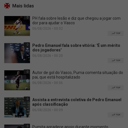
Mais lidas
0
PH fala sobre lesão e diz que chegou a jogar com
dor para ajudar o Vasco
06/08/2026 • 00:02
TOP
0
Pedro Emanuel fala sobre vitória: 'É um mérito
dos jogadores'
06/08/2026 • 00:20
TOP
0
Autor de gol do Vasco, Puma comenta situação do
pai, que está hospitalizado
06/08/2026 • 00:06
TOP
0
Assista a entrevista coletiva de Pedro Emanuel
após classificação
06/08/2026 • 00:09
TOP
0
Pumita agradece apoio durante momento