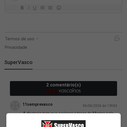
SuperVasco