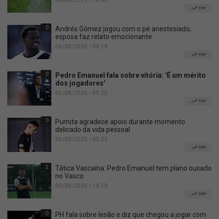
06/08/2026 • 10:46
TOP
0
Andrés Gómez jogou com o pé anestesiado;
esposa faz relato emocionante
06/08/2026 • 08:19
TOP
0
Pedro Emanuel fala sobre vitória: 'É um mérito
dos jogadores'
06/08/2026 • 00:20
TOP
0
Pumita agradece apoio durante momento
delicado da vida pessoal
06/08/2026 • 00:23
TOP
2
Tática Vascaína: Pedro Emanuel tem plano ousado
no Vasco
06/08/2026 • 10:19
TOP
0
PH fala sobre lesão e diz que chegou a jogar com