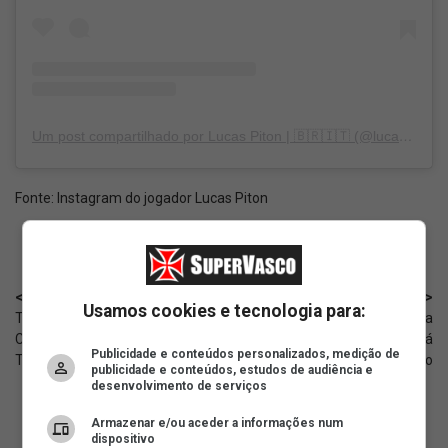
Um post compartilhado por Lucas Piton | 🇧🇷🇮🇹 (@lucaspiton_)
Fonte:
Instagram do jogador Lucas Piton
< Anterior
Próximo >
Usamos cookies e tecnologia para:
Torcedor tenta escanear o QR
VDG-Cast: Votação para
Code da camisa do Vasco pela
alteração do estatuto não será
Publicidade e conteúdos personalizados, medição de
TV e viraliza
aberta; motivo
publicidade e conteúdos, estudos de audiência e
desenvolvimento de serviços
Armazenar e/ou aceder a informações num
dispositivo