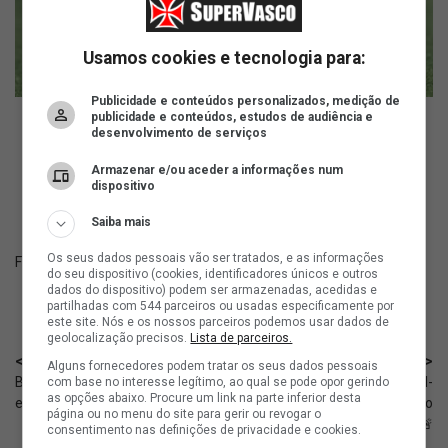
Usamos cookies e tecnologia para:
Publicidade e conteúdos personalizados, medição de
publicidade e conteúdos, estudos de audiência e
desenvolvimento de serviços
ad
Armazenar e/ou aceder a informações num
dispositivo
Saiba mais
Os seus dados pessoais vão ser tratados, e as informações
Fonte:
ge
do seu dispositivo (cookies, identificadores únicos e outros
dados do dispositivo) podem ser armazenadas, acedidas e
partilhadas com 544 parceiros ou usadas especificamente por
este site. Nós e os nossos parceiros podemos usar dados de
geolocalização precisos.
Lista de parceiros.
< Anterior
Próximo >
Alguns fornecedores podem tratar os seus dados pessoais
BdC: Pedrinho é pouco criticado
Vasco tem dúvidas na lateral-
com base no interesse legítimo, ao qual se pode opor gerindo
as opções abaixo. Procure um link na parte inferior desta
em relação a outros clubes
direita para o jogo contra o
página ou no menu do site para gerir ou revogar o
Barracas Central 🚨
consentimento nas definições de privacidade e cookies.