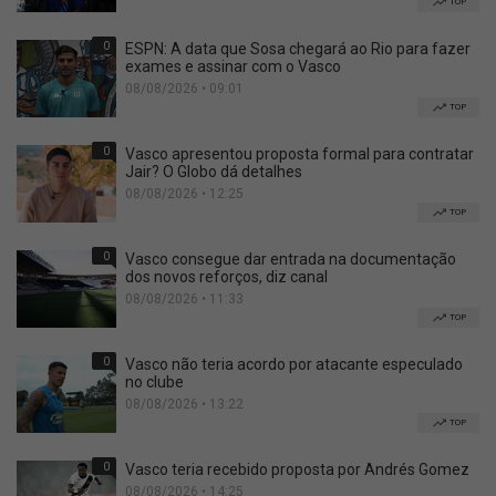
TOP
0
ESPN: A data que Sosa chegará ao Rio para fazer
exames e assinar com o Vasco
08/08/2026 • 09:01
TOP
0
Vasco apresentou proposta formal para contratar
Jair? O Globo dá detalhes
08/08/2026 • 12:25
TOP
0
Vasco consegue dar entrada na documentação
dos novos reforços, diz canal
08/08/2026 • 11:33
TOP
0
Vasco não teria acordo por atacante especulado
no clube
08/08/2026 • 13:22
TOP
0
Vasco teria recebido proposta por Andrés Gomez
08/08/2026 • 14:25