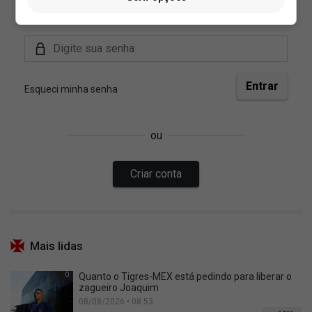
Mais lidas
0
Quanto o Tigres-MEX está pedindo para liberar o
zagueiro Joaquim
08/08/2026 • 08:53