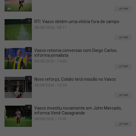
TOP
0
RTI: Vasco obtém uma vitória fora de campo
08/08/2026 • 08:11
TOP
0
Vasco retoma conversas com Diego Carlos,
informa jornalista
08/08/2026 • 14:05
TOP
0
Novo reforço, Colidio terá missão no Vasco
08/08/2026 • 10:09
TOP
0
Vasco investiu novamente em John Mercado,
informa Venê Casagrande
08/08/2026 • 13:41
TOP