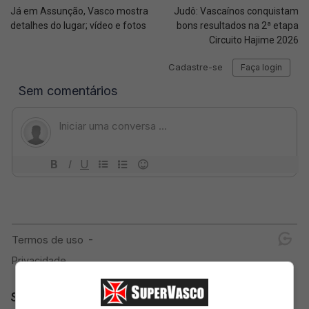
Já em Assunção, Vasco mostra
Judô: Vascaínos conquistam
detalhes do lugar; vídeo e fotos
bons resultados na 2ª etapa
Circuito Hajime 2026
SuperVasco