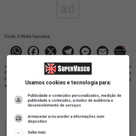
ad
Fonte:
X Mídia Vascaína
< Anterior
Próximo >
Futmesa: Vasco vence o
Leila Pereira pode ter cargo no
Flamengo pelo Estadual por
Vasco? O que a lei da SAF diz
Usamos cookies e tecnologia para:
equipes
Publicidade e conteúdos personalizados, medição de
publicidade e conteúdos, estudos de audiência e
desenvolvimento de serviços
Armazenar e/ou aceder a informações num
dispositivo
Saiba mais