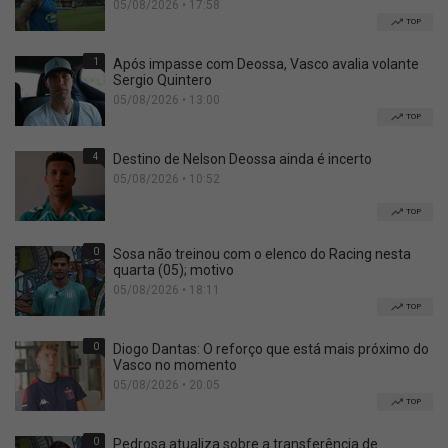
05/08/2026 • 17:58
TOP
1
Após impasse com Deossa, Vasco avalia volante
Sergio Quintero
05/08/2026 • 13:00
TOP
4
Destino de Nelson Deossa ainda é incerto
05/08/2026 • 10:52
TOP
0
Sosa não treinou com o elenco do Racing nesta
quarta (05); motivo
05/08/2026 • 18:11
TOP
0
Diogo Dantas: O reforço que está mais próximo do
Vasco no momento
05/08/2026 • 20:05
TOP
0
Pedrosa atualiza sobre a transferência de