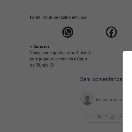
Fonte:
Youtube Colina em Foco
< Anterior
Vasco pode ganhar uma 'bolada'
com jogadores cedidos à Copa
do Mundo 🤑