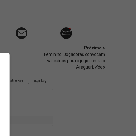
Próximo >
Feminino: Jogadoras convocam
vascaínos para o jogo contra o
Araguari; vídeo