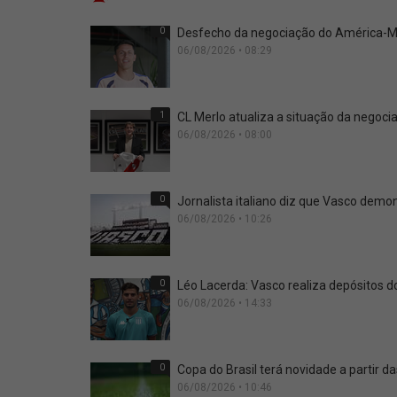
0
Desfecho da negociação do América-ME
06/08/2026 • 08:29
1
CL Merlo atualiza a situação da negoci
06/08/2026 • 08:00
0
Jornalista italiano diz que Vasco dem
06/08/2026 • 10:26
0
Léo Lacerda: Vasco realiza depósitos d
06/08/2026 • 14:33
0
Copa do Brasil terá novidade a partir da
06/08/2026 • 10:46