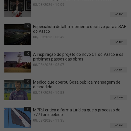
08/08/2026 • 10:09
TOP
0
Especialista detalha momento decisivo para a SAF
do Vasco
08/08/2026 • 08:49
TOP
0
A inspiração do projeto do novo CT do Vasco e os
próximos passos das obras
08/08/2026 • 08:07
TOP
0
Médico que operou Sosa publica mensagem de
despedida
08/08/2026 • 10:53
TOP
0
MPRJ critica a forma jurídica que o processo da
777 foi recebido
08/08/2026 • 11:35
TOP