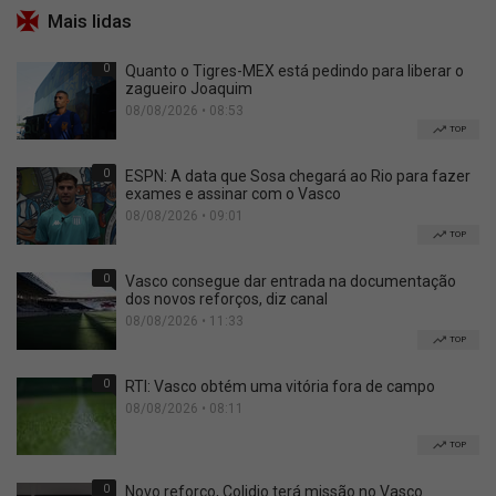
Mais lidas
0
Quanto o Tigres-MEX está pedindo para liberar o
zagueiro Joaquim
08/08/2026 • 08:53
TOP
0
ESPN: A data que Sosa chegará ao Rio para fazer
exames e assinar com o Vasco
08/08/2026 • 09:01
TOP
0
Vasco consegue dar entrada na documentação
dos novos reforços, diz canal
08/08/2026 • 11:33
TOP
0
RTI: Vasco obtém uma vitória fora de campo
08/08/2026 • 08:11
TOP
0
Novo reforço, Colidio terá missão no Vasco