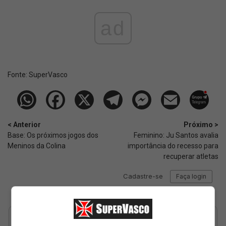
ad
Fonte:
SuperVasco‎‎‎‎‎‎
< Anterior
Próximo >
Base: Os próximos jogos dos
Feminino: Ju Santos avalia
Meninos da Colina
importância do recesso para
recuperar atletas