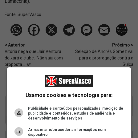
Lamacchia).
Fonte:
SuperVasco‎‎‎‎‎‎
< Anterior
Próximo >
Vitória nega que Jair Ventura
Seleção de Andrés Gómez vai
deixará o clube: 'Não saiu com
para a prorrogação contra a
proposta...' 💸
Suiça
Usamos cookies e tecnologia para:
Publicidade e conteúdos personalizados, medição de
publicidade e conteúdos, estudos de audiência e
desenvolvimento de serviços
Armazenar e/ou aceder a informações num
dispositivo