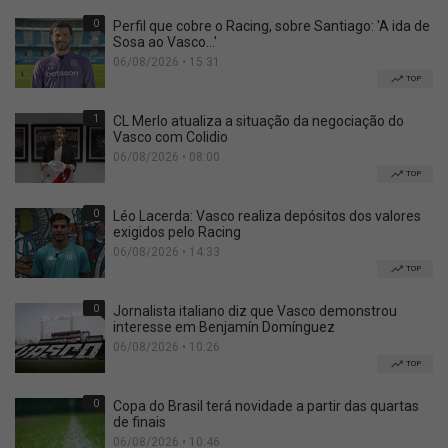
0
Perfil que cobre o Racing, sobre Santiago: 'A ida de
Sosa ao Vasco...'
06/08/2026 • 15:31
TOP
1
CL Merlo atualiza a situação da negociação do
Vasco com Colidio
06/08/2026 • 08:00
TOP
0
Léo Lacerda: Vasco realiza depósitos dos valores
exigidos pelo Racing
06/08/2026 • 14:33
TOP
0
Jornalista italiano diz que Vasco demonstrou
interesse em Benjamín Domínguez
06/08/2026 • 10:26
TOP
0
Copa do Brasil terá novidade a partir das quartas
de finais
06/08/2026 • 10:46