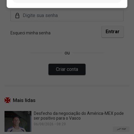
Mais lidas
0
Desfecho da negociação do América-MEX pode
ser positivo para o Vasco
06/08/2026 • 08:29
TOP