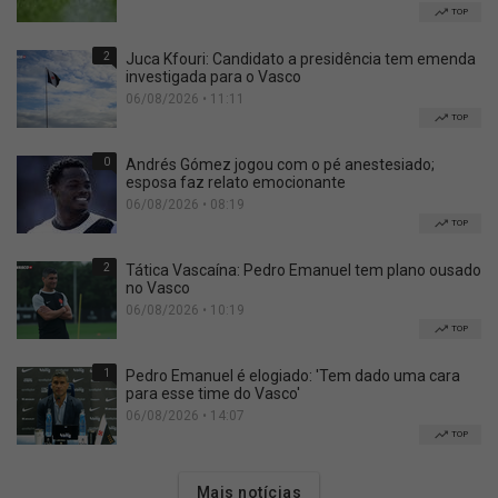
TOP
2
Juca Kfouri: Candidato a presidência tem emenda
investigada para o Vasco
06/08/2026 • 11:11
TOP
0
Andrés Gómez jogou com o pé anestesiado;
esposa faz relato emocionante
06/08/2026 • 08:19
TOP
2
Tática Vascaína: Pedro Emanuel tem plano ousado
no Vasco
06/08/2026 • 10:19
TOP
1
Pedro Emanuel é elogiado: 'Tem dado uma cara
para esse time do Vasco'
06/08/2026 • 14:07
TOP
Mais notícias