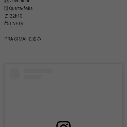
🆚 Juventude
🗓️ Quarta-feira
⏰ 22h10
📺 LNFTV
PRA CIMA! 💪🏼💢