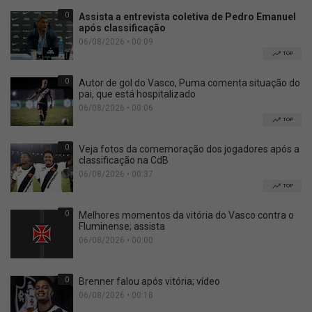
0
Assista a entrevista coletiva de Pedro Emanuel
após classificação
06/08/2026 • 00:09
TOP
0
Autor de gol do Vasco, Puma comenta situação do
pai, que está hospitalizado
06/08/2026 • 00:06
TOP
0
Veja fotos da comemoração dos jogadores após a
classificação na CdB
06/08/2026 • 00:37
TOP
0
Melhores momentos da vitória do Vasco contra o
Fluminense; assista
06/08/2026 • 00:00
0
Brenner falou após vitória; vídeo
06/08/2026 • 00:18