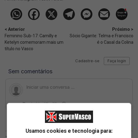
< Anterior
Próximo >
Feminino Sub-17: Camilly e
Sócio Gigante: Telma e Francisco
Ketelyn comemoram mais um
é o Casal da Colina
título no Vasco
Usamos cookies e tecnologia para: