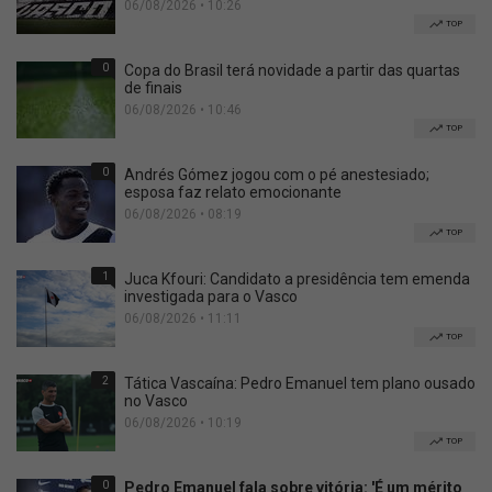
06/08/2026 • 10:26
TOP
0
Copa do Brasil terá novidade a partir das quartas
de finais
06/08/2026 • 10:46
TOP
0
Andrés Gómez jogou com o pé anestesiado;
esposa faz relato emocionante
06/08/2026 • 08:19
TOP
1
Juca Kfouri: Candidato a presidência tem emenda
investigada para o Vasco
06/08/2026 • 11:11
TOP
2
Tática Vascaína: Pedro Emanuel tem plano ousado
no Vasco
06/08/2026 • 10:19
TOP
0
Pedro Emanuel fala sobre vitória: 'É um mérito