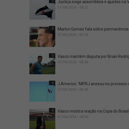
0
Justiça exige assembleia e ajustes na
07/08/2026 • 08:21
0
Marlon Gomes fala sobre permanência n
07/08/2026 • 09:35
0
Vasco mantém disputa por Brian Rodríg
07/08/2026 • 08:36
0
J.Americo: 'MPRJ anexou no processo qu
07/08/2026 • 08:40
0
Vasco mostra reação na Copa do Brasi
07/08/2026 • 08:50