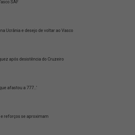
 Vasco SAF
a Ucrânia e desejo de voltar ao Vasco
uez após desistência do Cruzeiro
e afastou a 777...'
l e reforços se aproximam