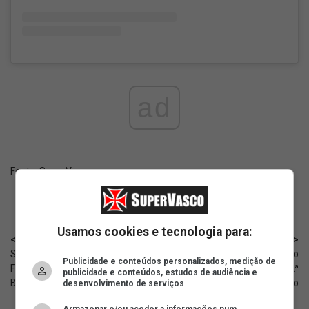
ad
Fonte:
SuperVasco‎‎‎‎‎‎
Usamos cookies e tecnologia para:
< Anterior
Próximo >
Sub-17: É hoje! Vasco enfrenta o
Feminino Sub-17: Vasco
Publicidade e conteúdos personalizados, medição de
Fortaleza pela 2ª rodada do
enfrenta o Londrina pela 2ª
publicidade e conteúdos, estudos de audiência e
Brasileiro
rodada do Brasileiro
desenvolvimento de serviços