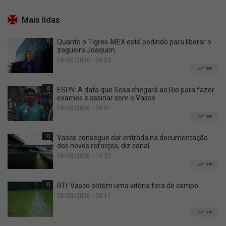
Mais lidas
0
Quanto o Tigres-MEX está pedindo para liberar o
zagueiro Joaquim
08/08/2026 • 08:53
TOP
0
ESPN: A data que Sosa chegará ao Rio para fazer
exames e assinar com o Vasco
08/08/2026 • 09:01
TOP
0
Vasco consegue dar entrada na documentação
dos novos reforços, diz canal
08/08/2026 • 11:33
TOP
0
RTI: Vasco obtém uma vitória fora de campo
08/08/2026 • 08:11
TOP