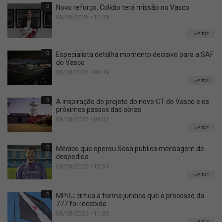
0
Novo reforço, Colidio terá missão no Vasco
08/08/2026 • 10:09
TOP
0
Especialista detalha momento decisivo para a SAF
do Vasco
08/08/2026 • 08:49
TOP
0
A inspiração do projeto do novo CT do Vasco e os
próximos passos das obras
08/08/2026 • 08:07
TOP
0
Médico que operou Sosa publica mensagem de
despedida
08/08/2026 • 10:53
TOP
0
MPRJ critica a forma jurídica que o processo da
777 foi recebido
08/08/2026 • 11:35
TOP