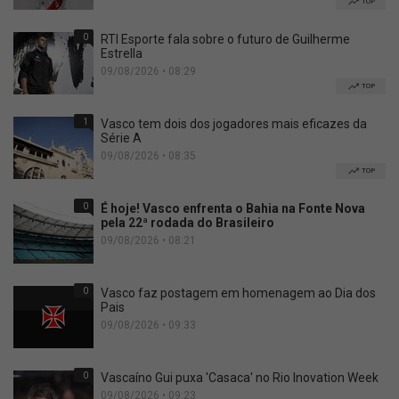
TOP
0
RTI Esporte fala sobre o futuro de Guilherme
Estrella
09/08/2026 • 08:29
TOP
1
Vasco tem dois dos jogadores mais eficazes da
Série A
09/08/2026 • 08:35
TOP
0
É hoje! Vasco enfrenta o Bahia na Fonte Nova
pela 22ª rodada do Brasileiro
09/08/2026 • 08:21
0
Vasco faz postagem em homenagem ao Dia dos
Pais
09/08/2026 • 09:33
0
Vascaíno Gui puxa 'Casaca' no Rio Inovation Week
09/08/2026 • 09:23