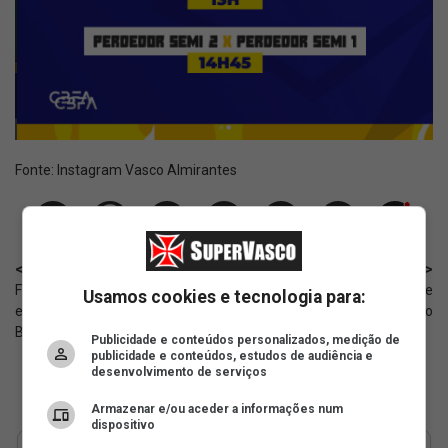
Fonte:
Instagram Vasco Almirantes
< Anterior
Próximo >
Feminino Sub-17: Vasco
Sub-17: Melhores momentos de
Usamos cookies e tecnologia para:
enfrenta o Grêmio pelo
Botafogo 3 x 3 Vasco
Brasileirão
Publicidade e conteúdos personalizados, medição de
publicidade e conteúdos, estudos de audiência e
desenvolvimento de serviços
Armazenar e/ou aceder a informações num
dispositivo