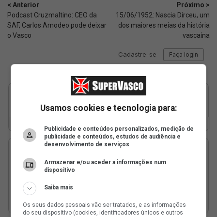
< Anterior
Próximo >
Podcast Cruzmaltino: CEO da
15/06/1952: Nascia Dirceu, um
SAF, Carlos Amodeo pode deixar
dos maiores meias da história
o Vasco
vascaína
Usamos cookies e tecnologia para:
Publicidade e conteúdos personalizados, medição de
publicidade e conteúdos, estudos de audiência e
desenvolvimento de serviços
Armazenar e/ou aceder a informações num
dispositivo
Saiba mais
Os seus dados pessoais vão ser tratados, e as informações
do seu dispositivo (cookies, identificadores únicos e outros