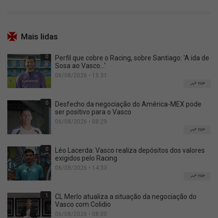
Mais lidas
0
Perfil que cobre o Racing, sobre Santiago: 'A ida de
Sosa ao Vasco...'
06/08/2026 • 15:31
TOP
0
Desfecho da negociação do América-MEX pode
ser positivo para o Vasco
06/08/2026 • 08:29
TOP
0
Léo Lacerda: Vasco realiza depósitos dos valores
exigidos pelo Racing
06/08/2026 • 14:33
TOP
1
CL Merlo atualiza a situação da negociação do
Vasco com Colidio
06/08/2026 • 08:00