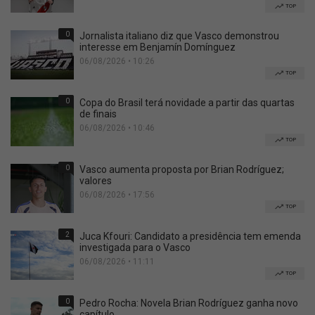
TOP
0
Jornalista italiano diz que Vasco demonstrou
interesse em Benjamín Domínguez
06/08/2026 • 10:26
TOP
0
Copa do Brasil terá novidade a partir das quartas
de finais
06/08/2026 • 10:46
TOP
0
Vasco aumenta proposta por Brian Rodríguez;
valores
06/08/2026 • 17:56
TOP
2
Juca Kfouri: Candidato a presidência tem emenda
investigada para o Vasco
06/08/2026 • 11:11
TOP
0
Pedro Rocha: Novela Brian Rodríguez ganha novo
capítulo