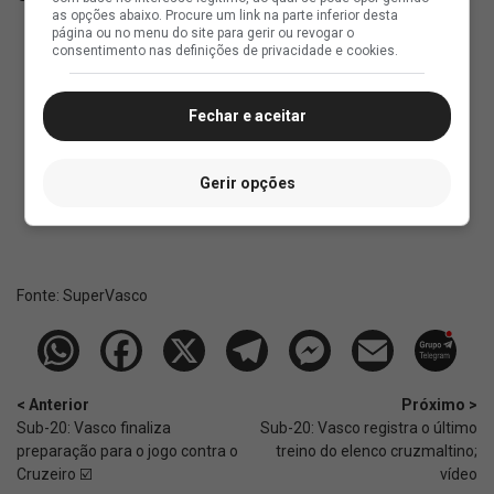
as opções abaixo. Procure um link na parte inferior desta
página ou no menu do site para gerir ou revogar o
Partida: Vasco x São Paulo
consentimento nas definições de privacidade e cookies.
Data: Terça-feira, 21 de julho de 2026
Horário: 21h45
Fechar e aceitar
Local: A definir
Competição: Copa do Brasil Feminina (Fase de
Gerir opções
Grupos / Grupo 55)
Fonte:
SuperVasco‎‎‎‎‎‎
< Anterior
Próximo >
Sub-20: Vasco finaliza
Sub-20: Vasco registra o último
preparação para o jogo contra o
treino do elenco cruzmaltino;
Cruzeiro ☑️
vídeo