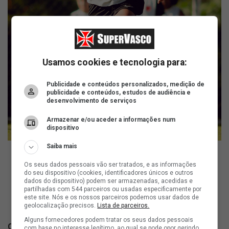
Usamos cookies e tecnologia para:
Publicidade e conteúdos personalizados, medição de
publicidade e conteúdos, estudos de audiência e
desenvolvimento de serviços
Armazenar e/ou aceder a informações num
dispositivo
Saiba mais
Os seus dados pessoais vão ser tratados, e as informações
ad
do seu dispositivo (cookies, identificadores únicos e outros
dados do dispositivo) podem ser armazenadas, acedidas e
partilhadas com 544 parceiros ou usadas especificamente por
este site. Nós e os nossos parceiros podemos usar dados de
geolocalização precisos.
Lista de parceiros.
Alguns fornecedores podem tratar os seus dados pessoais
Confira os detalhes da partida:
com base no interesse legítimo, ao qual se pode opor gerindo