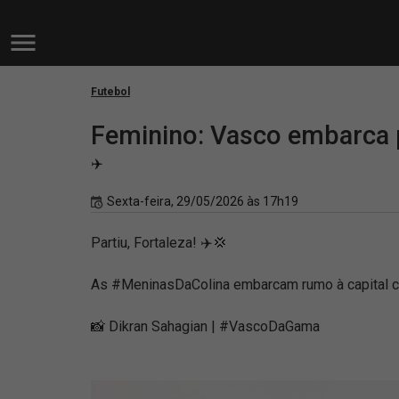
Futebol
Feminino: Vasco embarca p
✈️
Sexta-feira, 29/05/2026 às 17h19
Partiu, Fortaleza! ✈️💢
As #MeninasDaColina embarcam rumo à capital c
📸 Dikran Sahagian | #VascoDaGama