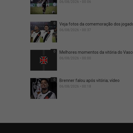
06/08/2026 • 00:06
0
Veja fotos da comemoração dos jogador
06/08/2026 • 00:37
0
Melhores momentos da vitória do Vasco
06/08/2026 • 00:00
0
Brenner falou após vitória; vídeo
06/08/2026 • 00:18