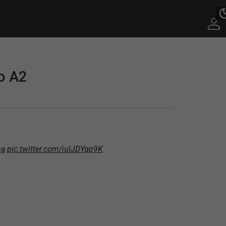
o A2
ma
pic.twitter.com/iulJDYqp9K