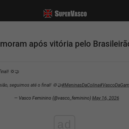
oram após vitória pelo Brasileirã
inal! 💢🤝
ião, seguimos até o final! 💢🤝
#MeninasDaColina
#VascoDaGa
— Vasco Feminino (@vasco_feminino)
May 16, 2026
ad