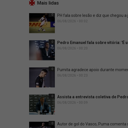
Mais lidas
0
PH fala sobre lesão e diz que chegou a
06/08/2026 • 00:02
0
Pedro Emanuel fala sobre vitória: 'É
06/08/2026 • 00:20
0
Pumita agradece apoio durante moment
06/08/2026 • 00:23
0
Assista a entrevista coletiva de Ped
06/08/2026 • 00:09
0
Autor de gol do Vasco, Puma comenta si