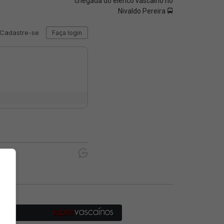
chegada do elenco vascaíno no
Nivaldo Pereira 🚍