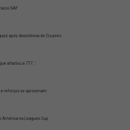
 Vasco SAF
uez após desistência do Cruzeiro
e afastou a 777...'
l e reforços se aproximam
 do América na Leagues Cup