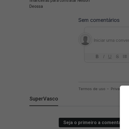
financeiras para contratar Nelson
Deossa
SuperVasco