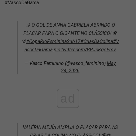
#VascoDaGama
🤳 O GOL DE ANNA GABRIELA ABRINDO O
PLACAR PARA O GIGANTE NO CLÁSSICO! ⚽️
💢
#CopaRioFemininaSub17
#CriasDaColina
#V
ascoDaGama
pic.twitter.com/BRJcKgoFmv
— Vasco Feminino (@vasco_feminino)
May
24, 2026
ad
VALÉRIA MEJÍA AMPLIA O PLACAR PARA AS
CRIAS DA COLINA NO CLÁSSICO! 🤩⚽️