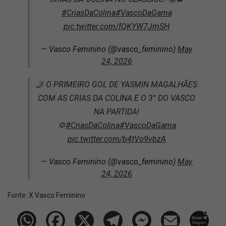
#CriasDaColina
#VascoDaGama
pic.twitter.com/fQKYW7JmSH
— Vasco Feminino (@vasco_feminino)
May
24, 2026
🤳 O PRIMEIRO GOL DE YASMIN MAGALHÃES
COM AS CRIAS DA COLINA E O 3° DO VASCO
NA PARTIDA!
💢
#CriasDaColina
#VascoDaGama
pic.twitter.com/b4tVo9vbzA
— Vasco Feminino (@vasco_feminino)
May
24, 2026
Fonte:
X Vasco Feminino