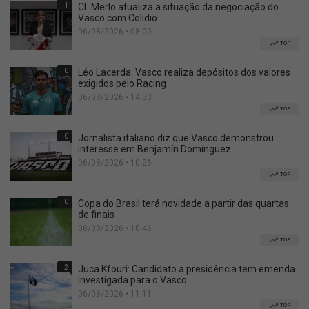
1
CL Merlo atualiza a situação da negociação do
Vasco com Colidio
06/08/2026 • 08:00
TOP
0
Léo Lacerda: Vasco realiza depósitos dos valores
exigidos pelo Racing
06/08/2026 • 14:33
TOP
0
Jornalista italiano diz que Vasco demonstrou
interesse em Benjamín Domínguez
06/08/2026 • 10:26
TOP
0
Copa do Brasil terá novidade a partir das quartas
de finais
06/08/2026 • 10:46
TOP
2
Juca Kfouri: Candidato a presidência tem emenda
investigada para o Vasco
06/08/2026 • 11:11
TOP