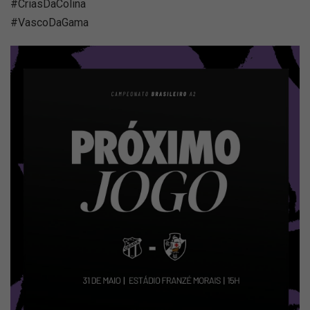
#CriasDaColina
#VascoDaGama