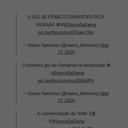
O GOL DE PÊNALTI CONVERTIDO PELA
VILMARA ⚽️🎯
#VascoDaGama
pic.twitter.com/q2Fraw1Spy
— Vasco Feminino (@vasco_feminino)
May
12, 2026
O primeiro gol de Fernanda na temporada ⚽️
✨
#VascoDaGama
pic.twitter.com/eyvZA9bWYi
— Vasco Feminino (@vasco_feminino)
May
12, 2026
A comemoração da Tefah 💃🕺
💢
#VascoDaGama