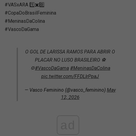
#VASxARA 1️⃣✖️0️⃣
#CopaDoBrasilFeminina
#MeninasDaColina
#VascoDaGama
O GOL DE LARISSA RAMOS PARA ABRIR O
PLACAR NO LUSO BRASILEIRO ⚽️
💢
#VascoDaGama
#MeninasDaColina
pic.twitter.com/FFDLIrPpaJ
— Vasco Feminino (@vasco_feminino)
May
12, 2026
ad