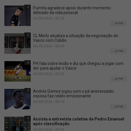
0
Pumita agradece apoio durante momento
delicado da vida pessoal
06/08/2026 • 00:23
TOP
0
CL Merlo atualiza a situação da negociação do
Vasco com Colidio
06/08/2026 • 08:00
TOP
0
PH fala sobre lesão e diz que chegou a jogar com
dor para ajudar o Vasco
06/08/2026 • 00:02
TOP
0
Andrés Gómez jogou com o pé anestesiado;
esposa faz relato emocionante
06/08/2026 • 08:19
TOP
0
Assista a entrevista coletiva de Pedro Emanuel
após classificação
06/08/2026 • 00:09