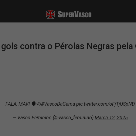
ols contra o Pérolas Negras pela
FALA, MAVI 🗣️💢
#VascoDaGama
pic.twitter.com/oFjTjUSpND
— Vasco Feminino (@vasco_feminino)
March 12, 2025