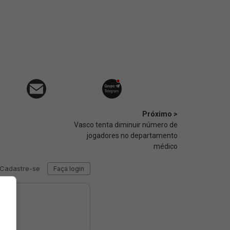
Próximo >
Vasco tenta diminuir número de
jogadores no departamento
médico