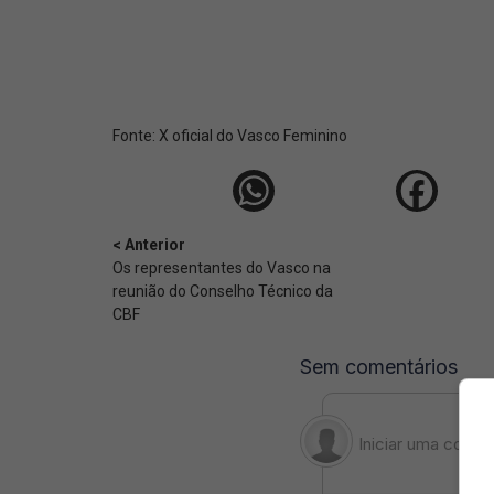
Fonte:
X oficial do Vasco Feminino
< Anterior
Os representantes do Vasco na
reunião do Conselho Técnico da
CBF