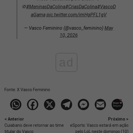
💢
#MeninasDaColina
#CriasDaColina
#VascoD
aGama
pic.twitter.com/imHgPFL1gV
— Vasco Feminino (@vasco_feminino)
May
10, 2026
ad
Fonte:
X Vasco Feminino
< Anterior
Próximo >
Cuiabano deve retornar ao time
eSports: Vasco estará em ação
titular do Vasco
pelo LoL neste domingo (10)