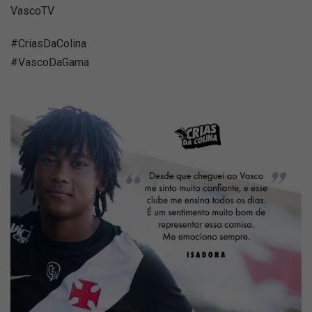
VascoTV
#CriasDaColina
#VascoDaGama