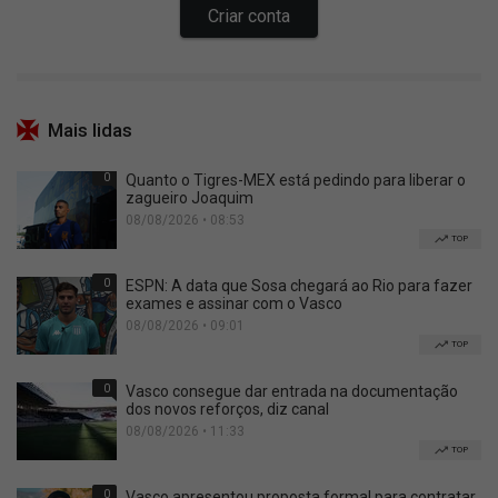
Mais lidas
0
Quanto o Tigres-MEX está pedindo para liberar o
zagueiro Joaquim
08/08/2026 • 08:53
TOP
0
ESPN: A data que Sosa chegará ao Rio para fazer
exames e assinar com o Vasco
08/08/2026 • 09:01
TOP
0
Vasco consegue dar entrada na documentação
dos novos reforços, diz canal
08/08/2026 • 11:33
TOP
0
Vasco apresentou proposta formal para contratar