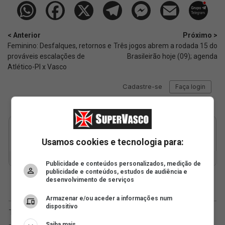
< Anterior
Próximo >
Feminino: Desfalques, retornos e
Três jogos abrem a rodada 15 do
prováveis escalações de
Brasileirão hoje (09); agenda
Atlético-PI x Vasco
Usamos cookies e tecnologia para:
Publicidade e conteúdos personalizados, medição de
publicidade e conteúdos, estudos de audiência e
desenvolvimento de serviços
Armazenar e/ou aceder a informações num
dispositivo
Saiba mais