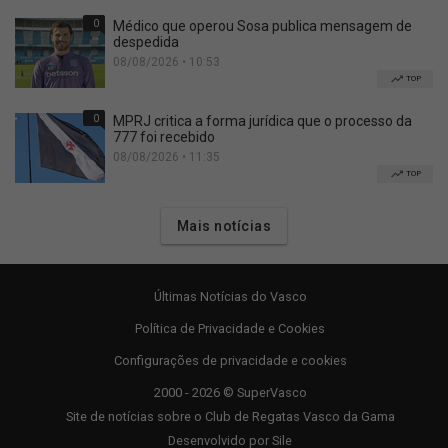
0
Médico que operou Sosa publica mensagem de
despedida
08/08/2026 • 10:53
TOP
0
MPRJ critica a forma jurídica que o processo da
777 foi recebido
08/08/2026 • 11:35
TOP
Mais notícias
Últimas Notícias do Vasco
Política de Privacidade e Cookies
Configurações de privacidade e cookies
2000 - 2026 © SuperVasco
Site de notícias sobre o Club de Regatas Vasco da Gama
Desenvolvido por
Sile