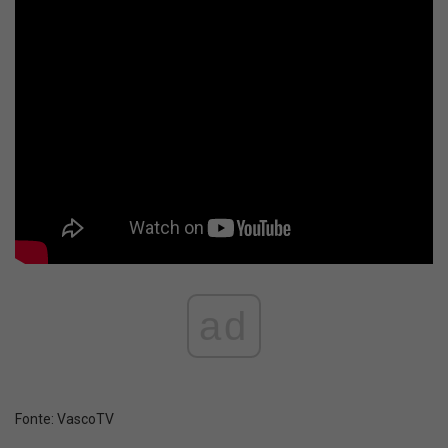
ad
Fonte:
VascoTV