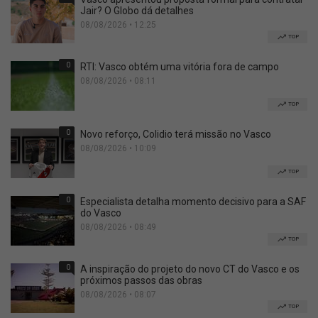
Jair? O Globo dá detalhes
08/08/2026 • 12:25
TOP
0
RTI: Vasco obtém uma vitória fora de campo
08/08/2026 • 08:11
TOP
0
Novo reforço, Colidio terá missão no Vasco
08/08/2026 • 10:09
TOP
0
Especialista detalha momento decisivo para a SAF
do Vasco
08/08/2026 • 08:49
TOP
0
A inspiração do projeto do novo CT do Vasco e os
próximos passos das obras
08/08/2026 • 08:07
TOP