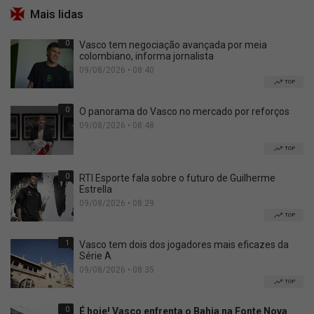
Mais lidas
0
Vasco tem negociação avançada por meia
colombiano, informa jornalista
09/08/2026 • 08:40
TOP
0
O panorama do Vasco no mercado por reforços
09/08/2026 • 08:48
TOP
0
RTI Esporte fala sobre o futuro de Guilherme
Estrella
09/08/2026 • 08:29
TOP
1
Vasco tem dois dos jogadores mais eficazes da
Série A
09/08/2026 • 08:35
TOP
0
É hoje! Vasco enfrenta o Bahia na Fonte Nova