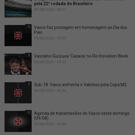
pela 22ª rodada do Brasileiro
09/08/2026 • 08:21
0
Vasco faz postagem em homenagem ao Dia dos
Pais
09/08/2026 • 09:33
0
Vascaíno Gui puxa 'Casaca' no Rio Inovation Week
09/08/2026 • 09:23
0
Sub-18: Vasco enfrenta o Valinhos pela Copa M2
09/08/2026 • 08:44
0
Agenda de transmissões do Vasco neste domingo
(09/08)
09/08/2026 • 09:40