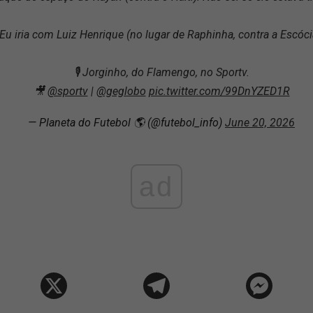
Eu iria com Luiz Henrique (no lugar de Raphinha, contra a Escóci
🎙️ Jorginho, do Flamengo, no Sportv.
🎥
@sportv
|
@geglobo
pic.twitter.com/99DnYZED1R
— Planeta do Futebol 🌎 (@futebol_info)
June 20, 2026
ad