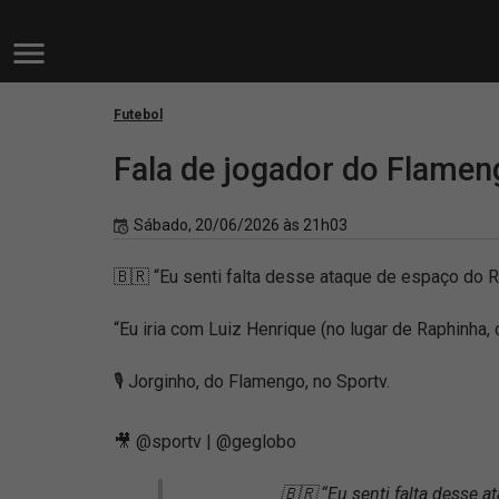
Futebol
Fala de jogador do Flamen
Sábado, 20/06/2026 às 21h03
🇧🇷 “Eu senti falta desse ataque de espaço do Ra
“Eu iria com Luiz Henrique (no lugar de Raphinha, 
🎙️ Jorginho, do Flamengo, no Sportv.
🎥 @sportv | @geglobo
🇧🇷 “Eu senti falta desse a