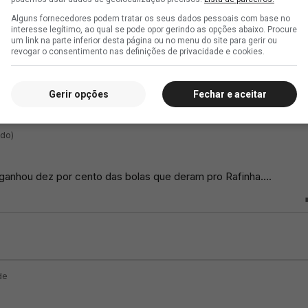
Alguns fornecedores podem tratar os seus dados pessoais com base no
interesse legítimo, ao qual se pode opor gerindo as opções abaixo. Procure
um link na parte inferior desta página ou no menu do site para gerir ou
revogar o consentimento nas definições de privacidade e cookies.
Gerir opções
Fechar e aceitar