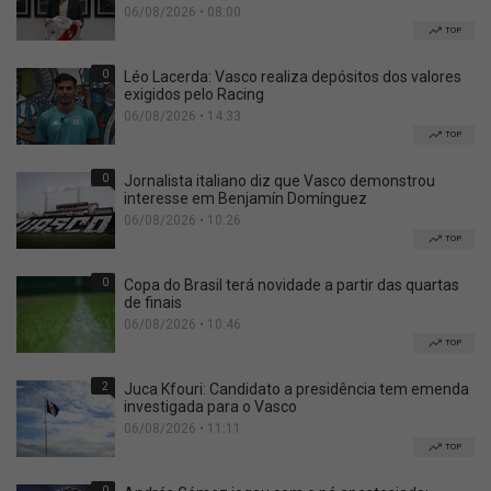
06/08/2026 • 08:00
TOP
0
Léo Lacerda: Vasco realiza depósitos dos valores
exigidos pelo Racing
06/08/2026 • 14:33
TOP
0
Jornalista italiano diz que Vasco demonstrou
interesse em Benjamín Domínguez
06/08/2026 • 10:26
TOP
0
Copa do Brasil terá novidade a partir das quartas
de finais
06/08/2026 • 10:46
TOP
2
Juca Kfouri: Candidato a presidência tem emenda
investigada para o Vasco
06/08/2026 • 11:11
TOP
0