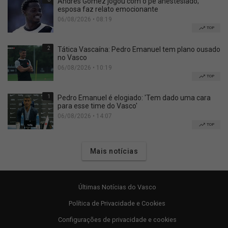
Andrés Gómez jogou com o pé anestesiado;
esposa faz relato emocionante
06/08/2026 • 08:19
TOP
2
Tática Vascaína: Pedro Emanuel tem plano ousado
no Vasco
06/08/2026 • 10:19
TOP
1
Pedro Emanuel é elogiado: 'Tem dado uma cara
para esse time do Vasco'
06/08/2026 • 14:07
TOP
Mais notícias
Últimas Notícias do Vasco
Política de Privacidade e Cookies
Configurações de privacidade e cookies