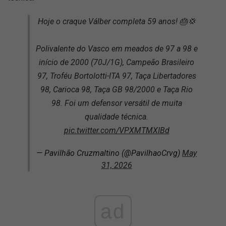
Hoje o craque Válber completa 59 anos! 🎂💢
Polivalente do Vasco em meados de 97 a 98 e
início de 2000 (70J/1G), Campeão Brasileiro
97, Troféu Bortolotti-ITA 97, Taça Libertadores
98, Carioca 98, Taça GB 98/2000 e Taça Rio
98. Foi um defensor versátil de muita
qualidade técnica.
pic.twitter.com/VPXMTMXIBd
— Pavilhão Cruzmaltino (@PavilhaoCrvg)
May
31, 2026
ad